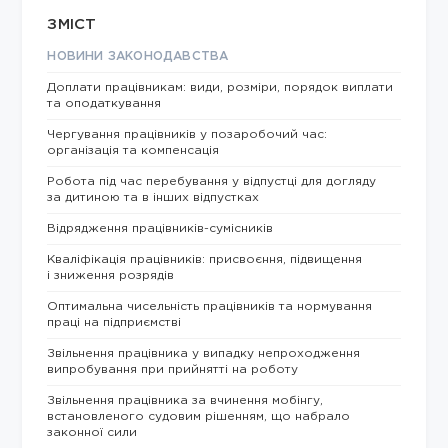
ЗМІСТ
НОВИНИ ЗАКОНОДАВСТВА
Доплати працівникам: види, розміри, порядок виплати
та оподаткування
Чергування працівників у позаробочий час:
організація та компенсація
Робота під час перебування у відпустці для догляду
за дитиною та в інших відпустках
Відрядження працівників-сумісників
Кваліфікація працівників: присвоєння, підвищення
і зниження розрядів
Оптимальна чисельність працівників та нормування
праці на підприємстві
Звільнення працівника у випадку непроходження
випробування при прийнятті на роботу
Звільнення працівника за вчинення мобінгу,
встановленого судовим рішенням, що набрало
законної сили