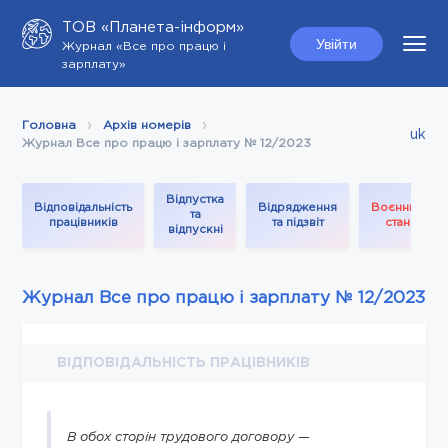
ТОВ «Планета-інформ»
Увійти
Журнал «Все про працю і
зарплату»
Головна
Архів номерів
uk
Журнал Все про працю і зарплату № 12/2023
Відпустка
Відповідальність
Відрядження
Воєнний
та
працівників
та підзвіт
стан
відпускні
Журнал Все про працю і зарплату № 12/2023
ВІДПОВІДАЛЬНІСТЬ ПРАЦІВНИКІВ
В обох сторін трудового договору —