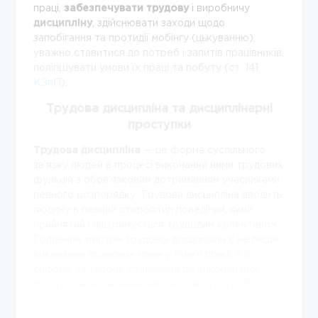
праці,
забезпечувати трудову
і виробничу
дисципліну
, здійснювати заходи щодо
запобігання та протидії мобінгу (цькуванню),
уважно ставитися до потреб і запитів працівників,
поліпшувати умови їх праці та побуту (ст. 141
КЗпП
).
Трудова дисципліна та дисциплінарні
проступки
Трудова дисципліна
— це форма суспільного
зв’язку людей в процесі виконання ними трудових
функцій з обов’язковим дотриманням учасниками
певного розпорядку. Трудова дисципліна вводить
людину в певний стереотип поведінки, який
прийнятий і підтримується трудовим колективом.
Головним змістом трудової дисципліни є не лише
виконання правових норм у галузі праці, а й
свідоме та творче ставлення до виконуваної
роботи, забезпечення високої якості в роботі,
раці