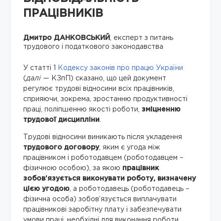
ПРАЦІВНИКІВ
Дмитро ДАНКОВСЬКИЙ
, експерт з питань
трудового і податкового законодавства
У статті 1
Кодексу законів про працю України
(
далі
— КЗпП) сказано, що цей документ
регулює трудові відносини всіх працівників,
сприяючи, зокрема, зростанню продуктивності
праці, поліпшенню якості роботи,
зміцненню
трудової дисципліни
.
Трудові відносини виникають після укладення
трудового договору
, яким є угода між
працівником і роботодавцем (роботодавцем –
фізичною особою), за якою
працівник
зобов’язується виконувати роботу, визначену
цією угодою
, а роботодавець (роботодавець –
фізична особа) зобов’язується виплачувати
працівникові заробітну плату і забезпечувати
умови праці, необхідні для виконання роботи,