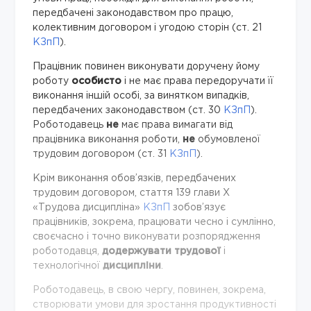
передбачені законодавством про
працю
,
колективним договором і угодою сторін (ст. 21
КЗпП
).
Працівник повинен виконувати доручену йому
роботу
особисто
і не має права передоручати її
виконання іншій особі, за винятком випадків,
передбачених законодавством (ст. 30
КЗпП
).
Роботодавець
не
має права вимагати від
працівника виконання роботи,
не
обумовленої
трудовим договором (ст. 31
КЗпП
).
Крім виконання обов’язків, передбачених
трудовим договором, стаття 139 глави Х
«Трудова дисципліна»
КЗпП
зобов’язує
працівників, зокрема, працювати чесно і сумлінно,
своєчасно і точно виконувати розпорядження
роботодавця,
додержувати
трудової
і
технологічної
дисципліни
.
Роботодавець, в свою чергу, повинен, зокрема,
створювати умови для зростання продуктивності