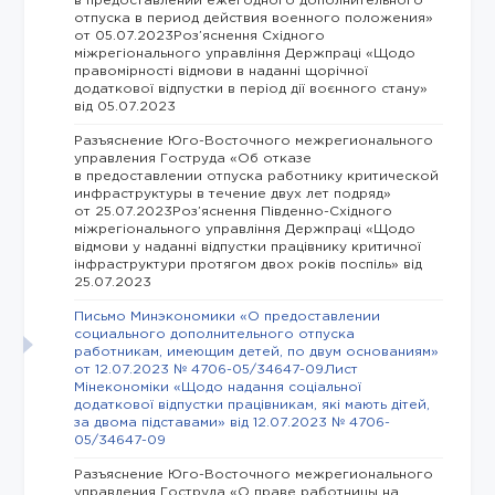
в предоставлении ежегодного дополнительного
отпуска в период действия военного положения»
от 05.07.2023Роз’яснення Східного
міжрегіонального управління Держпраці «Щодо
правомірності відмови в наданні щорічної
додаткової відпустки в період дії воєнного стану»
від 05.07.2023
Разъяснение Юго-Восточного межрегионального
управления Гоструда «Об отказе
в предоставлении отпуска работнику критической
инфраструктуры в течение двух лет подряд»
от 25.07.2023Роз’яснення Південно-Східного
міжрегіонального управління Держпраці «Щодо
відмови у наданні відпустки працівнику критичної
інфраструктури протягом двох років поспіль» від
25.07.2023
Письмо Минэкономики «О предоставлении
социального дополнительного отпуска
работникам, имеющим детей, по двум основаниям»
от 12.07.2023 № 4706-05/34647-09Лист
Мінекономіки «Щодо надання соціальної
додаткової відпустки працівникам, які мають дітей,
за двома підставами» від 12.07.2023 № 4706-
05/34647-09
Разъяснение Юго-Восточного межрегионального
управления Гоструда «О праве работницы на