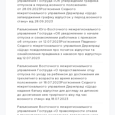
управления Гоструда «Об утверждении графика
отпусков в период военного положения»
от 28.09.2023Роз’яснення Східного
міжрегіонального управління Держпраці «Щодо
затвердження графіку відпусток у період воєнного
стану» від 28.09.2023
Разъяснение Юго-Восточного межрегионального
управления Гоструда «Об уведомлении о начале
отпуска и ознакомлении работника с приказом
об отпуске» от 12.07.2023Роз’яснення Південно-
Східного міжрегіонального управління Держпраці
«Щодо повідомлення про початок відпустки та
ознайомлення працівника з наказом про відпустку»
від 12.07.2023
Разъяснение Восточного межрегионального
управления Гоструда «О предоставлении отцу
отпуска по уходу за ребенком до достижения им
трехлетнего возраста во время военного
положения» от 18.07.2023Роз’яснення Східного
міжрегіонального управління Держпраці «Щодо
надання батьку відпустки для догляду за дитиною
до досягнення нею трирічного віку під час
воєнного стану» від 18.07.2023
Разъяснение Восточного межрегионального
управления Гоструда «О правомерности отказа