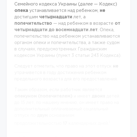
Семейного кодекса Украины (
далее
— Кодекс)
опека
устанавливается над ребенком,
не
достигшим
четырнадцати
лет, а
попечительство
— над ребенком в возрасте
от
четырнадцати до восемнадцати лет
. Опека,
попечительство над ребенком устанавливаются
органом опеки и попечительства, а также судом
в случаях, предусмотренных Гражданским
кодексом Украины (пункт 3 статьи 243 Кодекса).
Следует отметить, что право на этот отпуск
не
утрачивется в году достижения ребенком
предельного возраста для его предоставления.
Таким образом, если работник является
опекуном (попечителем)
и имеет
двоих
детей
до 15 лет, по нашему мнению, он имеет право на
дополнительный оплачиваемый социальный
отпуск по
двум
основаниям
1
продолжительностью
17
календарных дней.
1