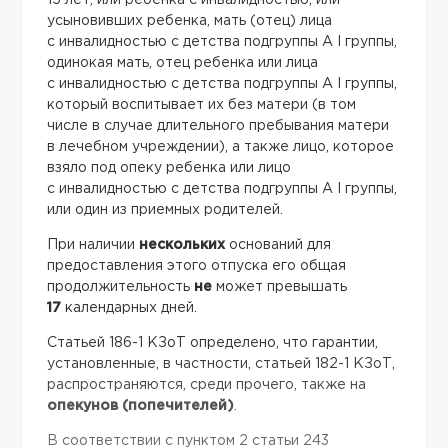
15 лет, или ребенка с инвалидностью, или
усыновивших ребенка, мать (отец) лица
с инвалидностью с детства подгруппы А I группы,
одинокая мать, отец ребенка или лица
с инвалидностью с детства подгруппы А I группы,
который воспитывает их без матери (в том
числе в случае длительного пребывания матери
в лечебном учреждении), а также лицо, которое
взяло под опеку ребенка или лицо
с инвалидностью с детства подгруппы А I группы,
или один из приемных родителей.
При наличии
нескольких
оснований для
предоставления этого отпуска его общая
продолжительность
не
может превышать
17
календарных дней.
Статьей 186-1 КЗоТ определено, что гарантии,
установленные, в частности, статьей 182-1 КЗоТ,
распространяются, среди прочего, также на
опекунов (попечителей)
.
В соответствии с пунктом 2 статьи 243