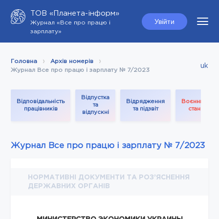
ТОВ «Планета-інформ»
Увійти
Журнал «Все про працю і
зарплату»
Головна
Архів номерів
uk
Журнал Все про працю і зарплату № 7/2023
Відпустка
Відповідальність
Відрядження
Воєнний
та
працівників
та підзвіт
стан
відпускні
Журнал Все про працю і зарплату № 7/2023
НОРМАТИВНІ ДОКУМЕНТИ ТА РОЗ’ЯСНЕННЯ
ДЕРЖАВНИХ ОРГАНІВ