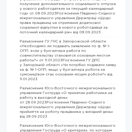
получение дополнительного социального отпуска
у нового работодателя за текущий календарный
год» от 08.09.2023Роз’яснення Південно-Східного
міжрегіонального управління Держпраці «Щодо
права працівниці на отримання додаткової
соціальної відпустки в нового роботодавця за
поточний календарний рік» від 08.09.2023
Разъяснение ГУ ГНС в Запорожской области
«Необходимо ли подавать заявление по ф. № 1-
ОПП, если у бухгалтера работа по
совместительству становится основным местом
работы?» от 11.01.2023Роз’яснення ГУ ДПС
у Запорізькій області «Чи потрібно подавати заяву
за ф. № 1-ОПП, якщо у бухгалтера робота за
сумісництвом стає основним місцем роботи?» від
11.01.2023
Разъяснение Юго-Восточного межрегионального
управления Гоструда «О принятии работника на
работу в выходной день»
от 28.09.2023Роз’яснення Південно-Східного
міжрегіонального управління Держпраці «Щодо
прийняття на роботу працівника у вихідний день»
від 28.09.2023
Разъяснение Юго-Восточного межрегионального
управления Гоструда «О критериях, по которым