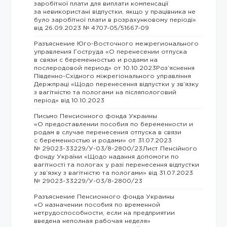
заробітної плати для виплати компенсації
за невикористані відпустки, якщо у працівника не
було заробітної плати в розрахунковому періоді»
від 26.09.2023 № 4707-05/51667-09
Разъяснение Юго-Восточного межрегионального
управления Гоструда «О перенесении отпуска
в связи с беременностью и родами на
послеродовой период» от 10.10.2023Роз’яснення
Південно-Східного міжрегіонального управління
Держпраці «Щодо перенесення відпустки у зв’язку
з вагітністю та пологами на післяпологовий
період» від 10.10.2023
Письмо Пенсионного фонда Украины
«О предоставлении пособия по беременности и
родам в случае перенесения отпуска в связи
с беременностью и родами» от 31.07.2023
№ 29023-33229/У-03/8-2800/23Лист Пенсійного
фонду України «Щодо надання допомоги по
вагітності та пологах у разі перенесення відпустки
у зв’язку з вагітністю та пологами» від 31.07.2023
№ 29023-33229/У-03/8-2800/23
Разъяснение Пенсионного фонда Украины
«О назначении пособия по временной
нетрудоспособности, если на предприятии
введена неполная рабочая неделя»