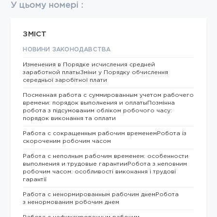
У цьому номері :
ЗМІСТ
НОВИНИ ЗАКОНОДАВСТВА
Изменения в Порядке исчисления средней
заработной платыЗміни у Порядку обчислення
середньої заробітної плати
Посменная работа с суммированным учетом рабочего
времени: порядок выполнения и оплатыПозмінна
робота з підсумованим обліком робочого часу:
порядок виконання та оплати
Работа с сокращенным рабочим временемРобота із
скороченим робочим часом
Работа с неполным рабочим временем: особенности
выполнения и трудовые гарантииРобота з неповним
робочим часом: особливості виконання і трудові
гарантії
Работа с ненормированным рабочим днемРобота
з ненормованим робочим днем