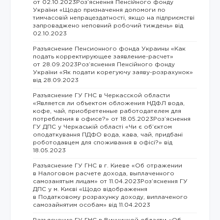
от 02.10.2023Роз’яснення Пенсійного фонду
України «Щодо призначення допомоги по
тимчасовій непрацездатності, якщо на підприємстві
запроваджено неповний робочий тиждень» від
02.10.2023
Разъяснение Пенсионного фонда Украины «Как
подать корректирующее заявление-расчет»
от 28.09.2023Роз’яснення Пенсійного фонду
України «Як подати корегуючу заяву-розрахунок»
від 28.09.2023
Разъяснение ГУ ГНС в Черкасской области
«Является ли объектом обложения НДФЛ вода,
кофе, чай, приобретенные работодателем для
потребления в офисе?» от 18.05.2023Роз’яснення
ГУ ДПС у Черкаській області «Чи є об’єктом
оподаткування ПДФО вода, кава, чай, придбані
роботодавцем для споживання в офісі?» від
18.05.2023
Разъяснение ГУ ГНС в г. Киеве «Об отражении
в Налоговом расчете дохода, выплаченного
самозанятым лицам» от 11.04.2023Роз’яснення ГУ
ДПС у м. Києві «Щодо відображення
в Податковому розрахунку доходу, виплаченого
самозайнятим особам» від 11.04.2023