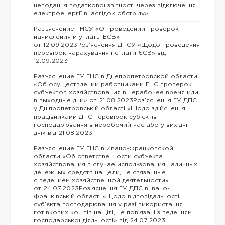
неподання податкової звітності через відключення
електроенергії внаслідок обстрілу»
Разъяснение ГНСУ «О проведении проверок
начисления и уплаты ЕСВ»
от 12.09.2023Роз’яснення ДПСУ «Щодо проведення
перевірок нарахування і сплати ЄСВ» від
12.09.2023
Разъяснение ГУ ГНС в Днепропетровской области
«Об осуществлении работниками ГНС проверок
субъектов хозяйствования в нерабочее время или
в выходные дни» от 21.08.2023Роз’яснення ГУ ДПС
у Дніпропетровській області «Щодо здійснення
працівниками ДПС перевірок суб’єктів
господарювання в неробочий час або у вихідні
дні» від 21.08.2023
Разъяснение ГУ ГНС в Ивано-Франковской
области «Об ответственности субъекта
хозяйствования в случае использования наличных
денежных средств на цели, не связанные
с ведением хозяйственной деятельности»
от 24.07.2023Роз’яснення ГУ ДПС в Івано-
Франківській області «Щодо відповідальності
суб’єкта господарювання у разі використання
готівкових коштів на цілі, не пов’язані з веденням
господарської діяльності» від 24.07.2023