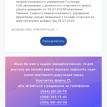
межрегионального управления Гоструда
«Об увольнении с должности сторожа по факту
утраты доверия» от 05.07.2023Роз’яснення
Північно-Східного міжрегіонального управління
Держпраці «Щодо звільнення з посади сторожа за
фактом втрати довіри» від 05.07.2023
ДОВІДКОВА ІНФОРМАЦІЯ
Передплатити
Якщо Ви вже є нашим передплатником, то для
доступу до онлайн версії журналу надішліть скан-
копію платіжного доручення через
Контактну форму
,
або зв'яжіться з редакцією за телефоном
(044) 221-20-79
(068) 383-73-45
(093) 581-00-58