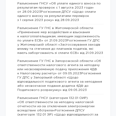
Разъяснение ГНСУ «Об уплате единого взноса по
результатам проверок с 1 августа 2023 года»
от 28.09.2023Роз’яснення ДПСУ «Щодо сплати
єдиного внеску за результатами перевірок
з 1 серпня 2023 року» від 28.09.2023
Разъяснение ГУ ГНС в Житомирской области
«Применение мер воздействия и взыскания
к налогоплательщикам, имеющим задолженность
по уплате ЕСВ» от 21.09.2023Роз’яснення ГУ ДПС
у Житомирській області «Застосовування заходів
впливу та стягнення до платників податків, які
мають заборгованість зі сплати ЄСВ» від 21.09.2023
Разъяснение ГУ ГНС в Запорожской области «Об
ответственности налогового агента за неподачу
или несвоевременную подачу приложения 4ДФ
к Налоговому расчету» от 09.05.2023Роз’яснення
ГУ ДПС у Запорізькій області «Щодо
відповідальності податкового агента за неподання
або несвоєчасне подання додатка 4ДФ до
Податкового розрахунку» від 09.05.2023
Разъяснение ГНСУ (категория 132.01 ОИР)
«Об ответственности за неподачу налоговой
отчетности из-за отключения электроэнергии
вследствие обстрела»Роз’яснення ДПСУ
(категорія: 132.01 ЗІР) «Щодо відповідальності за