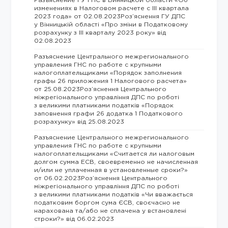
Разъяснение ГУ ГНС в Винницкой области «Об
изменениях в Налоговом расчете с III квартала
2023 года» от 02.08.2023Роз’яснення ГУ ДПС
у Вінницькій області «Про зміни в Податковому
розрахунку з III кварталу 2023 року» від
02.08.2023
Разъяснение Центрального межрегионального
управления ГНС по работе с крупными
налогоплательщиками «Порядок заполнения
графы 26 приложения 1 Налогового расчета»
от 25.08.2023Роз’яснення Центрального
міжрегіонального управління ДПС по роботі
з великими платниками податків «Порядок
заповнення графи 26 додатка 1 Податкового
розрахунку» від 25.08.2023
Разъяснение Центрального межрегионального
управления ГНС по работе с крупными
налогоплательщиками «Считается ли налоговым
долгом сумма ЕСВ, своевременно не начисленная
и/или не уплаченная в установленные сроки?»
от 06.02.2023Роз’яснення Центрального
міжрегіонального управління ДПС по роботі
з великими платниками податків «Чи вважається
податковим боргом сума ЄСВ, своєчасно не
нарахована та/або не сплачена у встановлені
строки?» від 06.02.2023