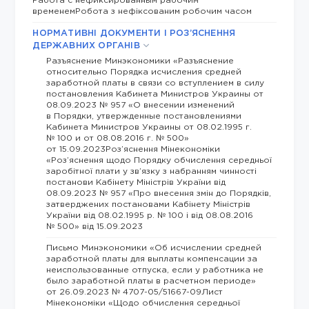
Работа с нефиксированным рабочим
временемРобота з нефіксованим робочим часом
НОРМАТИВНІ ДОКУМЕНТИ І РОЗ’ЯСНЕННЯ
ДЕРЖАВНИХ ОРГАНІВ
Разъяснение Минэкономики «Разъяснение
относительно Порядка исчисления средней
заработной платы в связи со вступлением в силу
постановления Кабинета Министров Украины от
08.09.2023 № 957 «О внесении изменений
в Порядки, утвержденные постановлениями
Кабинета Министров Украины от 08.02.1995 г.
№ 100 и от 08.08.2016 г. № 500»
от 15.09.2023Роз’яснення Мінекономіки
«Роз’яснення щодо Порядку обчислення середньої
заробітної плати у зв’язку з набранням чинності
постанови Кабінету Міністрів України від
08.09.2023 № 957 «Про внесення змін до Порядків,
затверджених постановами Кабінету Міністрів
України від 08.02.1995 р. № 100 і від 08.08.2016
№ 500» від 15.09.2023
Письмо Минэкономики «Об исчислении средней
заработной платы для выплаты компенсации за
неиспользованные отпуска, если у работника не
было заработной платы в расчетном периоде»
от 26.09.2023 № 4707-05/51667-09Лист
Мінекономіки «Щодо обчислення середньої