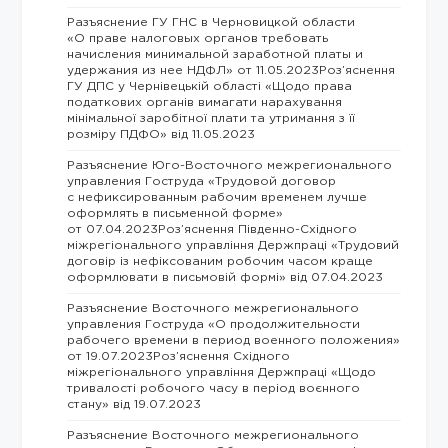
Разъяснение ГУ ГНС в Черновицкой области
«О праве налоговых органов требовать
начисления минимальной заработной платы и
удержания из нее НДФЛ» от 11.05.2023Роз’яснення
ГУ ДПС у Чернівецькій області «Щодо права
податкових органів вимагати нарахування
мінімальної заробітної плати та утримання з її
розміру ПДФО» від 11.05.2023
Разъяснение Юго-Восточного межрегионального
управления Гоструда «Трудовой договор
с нефиксированным рабочим временем лучше
оформлять в письменной форме»
от 07.04.2023Роз’яснення Південно-Східного
міжрегіонального управління Держпраці «Трудовий
договір із нефіксованим робочим часом краще
оформлювати в письмовій формі» від 07.04.2023
Разъяснение Восточного межрегионального
управления Гоструда «О продолжительности
рабочего времени в период военного положения»
от 19.07.2023Роз’яснення Східного
міжрегіонального управління Держпраці «Щодо
тривалості робочого часу в період воєнного
стану» від 19.07.2023
Разъяснение Восточного межрегионального