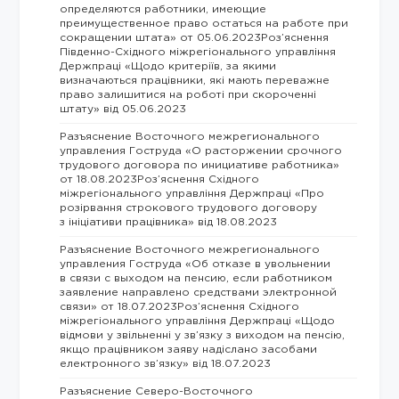
определяются работники, имеющие
преимущественное право остаться на работе при
сокращении штата» от 05.06.2023Роз’яснення
Південно-Східного міжрегіонального управління
Держпраці «Щодо критеріїв, за якими
визначаються працівники, які мають переважне
право залишитися на роботі при скороченні
штату» від 05.06.2023
Разъяснение Восточного межрегионального
управления Гоструда «О расторжении срочного
трудового договора по инициативе работника»
от 18.08.2023Роз’яснення Східного
міжрегіонального управління Держпраці «Про
розірвання строкового трудового договору
з ініціативи працівника» від 18.08.2023
Разъяснение Восточного межрегионального
управления Гоструда «Об отказе в увольнении
в связи с выходом на пенсию, если работником
заявление направлено средствами электронной
связи» от 18.07.2023Роз’яснення Східного
міжрегіонального управління Держпраці «Щодо
відмови у звільненні у зв’язку з виходом на пенсію,
якщо працівником заяву надіслано засобами
електронного зв’язку» від 18.07.2023
Разъяснение Северо-Восточного