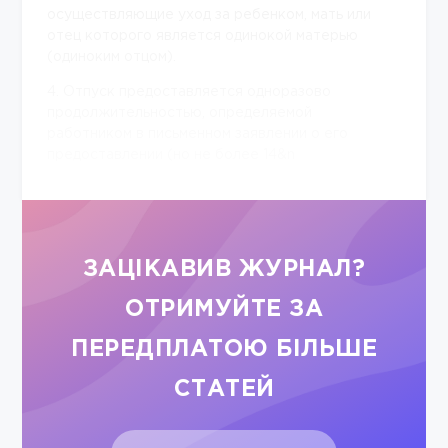
осуществляющие уход за ребенком, мать или
отец которого является одинокой матерью
(одиноким отцом).
4. Отпуск предоставляется одноразово
продолжительностью, определяемой
работником в письменном заявлении о его
предоставлении (но не более 14&n
ЗАЦІКАВИВ ЖУРНАЛ?
ОТРИМУЙТЕ ЗА
ПЕРЕДПЛАТОЮ БІЛЬШЕ
СТАТЕЙ