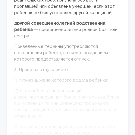
родительских прав, признана без вести
пропавшей или объявлена умершей, если этот
ребенок не был усыновлен другой женщиной;
другой совершеннолетний родственник
ребенка
— совершеннолетний родной брат или
сестра.
Приведенные термины употребляются
в отношении ребенка, в связи с рождением
которого предоставляется отпуск.
3. Право на отпуск имеет:
1) мужчина, жена которого родила ребенка;
2) отец ребенка, не состоящий
в зарегистрированном браке с матерью ребенка,
при условии, что они совместно проживают,
связаны общим бытом, имеют взаимные права и
обязанности;
3) баба или дед, или другой совершеннолетний
родственник ребенка, фактически