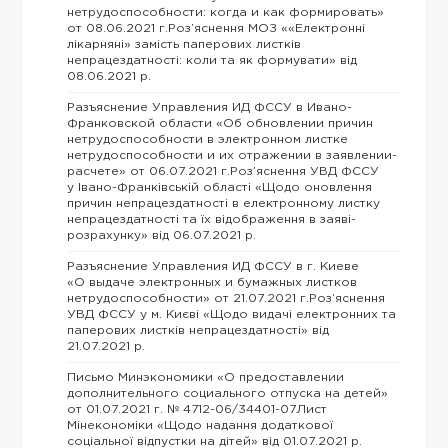
нетрудоспособности: когда и как формировать»
от 08.06.2021 г.Роз’яснення МОЗ ««Електронні
лікарняні» замість паперових листків
непрацездатності: коли та як формувати» від
08.06.2021 р.
Разъяснение Управления ИД ФССУ в Ивано-
Франковской области «Об обновлении причин
нетрудоспособности в электронном листке
нетрудоспособности и их отражении в заявлении-
расчете» от 06.07.2021 г.Роз’яснення УВД ФССУ
у Івано-Франківській області «Щодо оновлення
причин непрацездатності в електронному листку
непрацездатності та їх відображення в заяві-
розрахунку» від 06.07.2021 р.
Разъяснение Управления ИД ФССУ в г. Киеве
«О выдаче электронных и бумажных листков
нетрудоспособности» от 21.07.2021 г.Роз’яснення
УВД ФССУ у м. Києві «Щодо видачі електронних та
паперових листків непрацездатності» від
21.07.2021 р.
Письмо Минэкономики «О предоставлении
дополнительного социального отпуска на детей»
от 01.07.2021 г. № 4712-06/34401-07Лист
Мінекономіки «Щодо надання додаткової
соціальної відпустки на дітей» від 01.07.2021 р.