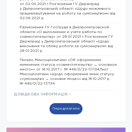
от 02.06.2021 г.Роз’яснення ГУ Держпраці
у Дніпропетровській області «Щодо можливого
працевлаштування на роботу за сумісництвом» від
02.06.2021 р.
Разъяснение ГУ Гоструда в Днепропетровской
области «О выполнении и учете работы по
совместительству» от 28.01.2021 г.Роз’яснення ГУ
Держпраці у Дніпропетровській області «Щодо
виконання та обліку роботи за сумісництвом» від
28.01.2021 р.
Письмо Минсоцполитики «Об оформлении
изменения статуса «совместительство → основное
место»» от 18.10.2017 г. № 446/0/22-17/134Лист
Мінсоцполітики «Щодо оформлення зміни статусу
«сумісництво → основне місце»» від 18.10.2017 р.
№ 446/0/22-17/134
ДОВІДКОВА ІНФОРМАЦІЯ
Передплатити