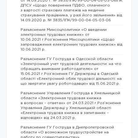
от 14.09.2020 г. № 3835/ІПК/99-00-04-05-03-06ІПК
ДПСУ «Щодо повернення ПДФО, сплаченого
з вартості страхових платежів на медичне
страхування працівника, у разі його звільнення» від
14.09.2020 р. № 3835/ІПК/99-00-04-05-03-06
Разъяснение Минсоцполитики «О введении
электронных трудовых книжек» от
10.06.2021 г.Роз’яснення Мінсоцполітики «Щодо
запровадження електронних трудових книжок» від
10.06.2021 р.
Разъяснение ГУ Гоструда в Одесской области
«Электронный учет трудовой деятельности: на что
обращать внимание работодателю» от
15.06.2021 г.Роз’яснення ГУ Держпраці в Одеськiй
областi «Електронний облік трудової діяльності: на
що звертати увагу роботодавцю» від 15.06.2021 р.
Разъяснение Управления Гоструда в Хмельницкой
области «Электронная трудовая книжка
в вопросах – ответах» от 24.03.2021 г.Роз’яснення
Управління Держпраці у Хмельницькій області
«Електронна трудова книжка в запитаннях –
відповідях» від 24.03.2021 р.
Разъяснение ГУ Гоструда в Днепропетровской
области «О возможном трудоустройстве на
работу по совместительству»