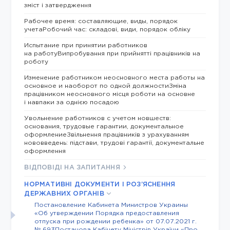
зміст і затвердження
Рабочее время: составляющие, виды, порядок
учетаРобочий час: складові, види, порядок обліку
Испытание при принятии работников
на работуВипробування при прийнятті працівників на
роботу
Изменение работником неосновного места работы на
основное и наоборот по одной должностиЗміна
працівником неосновного місця роботи на основне
і навпаки за однією посадою
Увольнение работников с учетом новшеств:
основания, трудовые гарантии, документальное
оформлениеЗвільнення працівників з урахуванням
нововведень: підстави, трудові гарантії, документальне
оформлення
ВІДПОВІДІ НА ЗАПИТАННЯ
НОРМАТИВНІ ДОКУМЕНТИ І РОЗ’ЯСНЕННЯ
ДЕРЖАВНИХ ОРГАНІВ
Постановление Кабинета Министров Украины
«Об утверждении Порядка предоставления
отпуска при рождении ребенка» от 07.07.2021 г.
№ 693Постанова Кабінету Міністрів України «Про