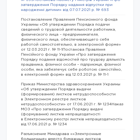
затвердження Порядку надання відпустки при
народженні дитини» від 07.07.2021 р. № 693
Постановление Правления Пенсионного фонда
Украины «Об утверждении Порядка подачи
сведений о трудовой деятельности работника,
физического лица – предпринимателя,
физического лица, обеспечивающего себя
работой самостоятельно, в электронной форме»
от 12.03.2021 г. № 11-1Постанова Правління
Пенсійного фонду України «Про затвердження
Порядку подання відомостей про трудову діяльність
працівника, фізичної особи – підприємця, фізичної
особи, яка забезпечує себе роботою самостійно,
в електронній формі» від 12.03.2021 р. № 11-1
Приказ Министерства здравоохранения Украины
«Об утверждении Порядка выдачи
(формирования) листков нетрудоспособности
в Электронном реестре листков
нетрудоспособности» от 17.06.2021 г. № 1234Наказ
МОЗ «Про затвердження Порядку видачі
(формування) листків непрацездатності
в Електронному реєстрі листків непрацездатності»
від 17.06.2021 р. № 1234
Разъяснение Минздрава ««Электронные
больничные» вместо бумажных листков