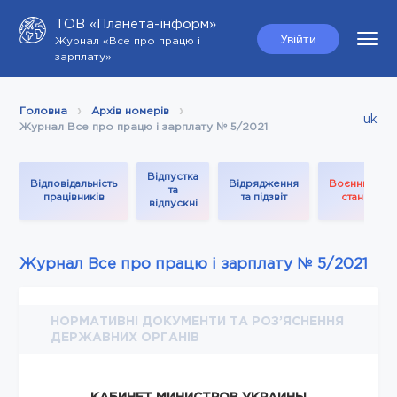
ТОВ «Планета-інформ»
Увійти
Журнал «Все про працю і
зарплату»
Головна
Архів номерів
uk
Журнал Все про працю і зарплату № 5/2021
Відпустка
Відповідальність
Відрядження
Воєнний
та
працівників
та підзвіт
стан
відпускні
Журнал Все про працю і зарплату № 5/2021
НОРМАТИВНІ ДОКУМЕНТИ ТА РОЗ’ЯСНЕННЯ
ДЕРЖАВНИХ ОРГАНІВ