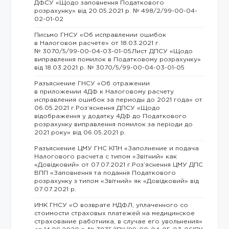
ДФСУ «Щодо заповнення Податкового
розрахунку» від 20.05.2021 р. № 498/2/99-00-04-
02-01-02
Письмо ГНСУ «Об исправлении ошибок
в Налоговом расчете» от 18.03.2021 г.
№ 3070/5/99-00-04-03-01-05Лист ДПСУ «Щодо
виправлення помилок в Податковому розрахунку»
від 18.03.2021 р. № 3070/5/99-00-04-03-01-05
Разъяснение ГНСУ «Об отражении
в приложении 4ДФ к Налоговому расчету
исправления ошибок за периоды до 2021 года» от
06.05.2021 г.Роз’яснення ДПСУ «Щодо
відображення у додатку 4ДФ до Податкового
розрахунку виправлення помилок за періоди до
2021 року» від 06.05.2021 р.
Разъяснение ЦМУ ГНС КПН «Заполнение и подача
Налогового расчета с типом «Звітний» как
«Довідковий» от 07.07.2021 г.Роз’яснення ЦМУ ДПС
ВПП «Заповнення та подання Податкового
розрахунку з типом «Звітний» як «Довідковий» від
07.07.2021 р.
ИНК ГНСУ «О возврате НДФЛ, уплаченного со
стоимости страховых платежей на медицинское
страхование работника, в случае его увольнения»