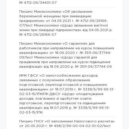
№ 4712-06/34401-07
Письмо Минэкономики «Об увольнении
беременной женщины при ликвидации
предприятия» от 04.05.2021 г. № 4712-06/26166-
07Лист Мінекономіки «Щодо звільнення вагітної
жінки при ліквідації підприємства» від 04.05.2021 р.
№ 4712-06/26166-07
Письмо Минэкономики «О гарантиях для
работников при направлении на курсы повышения
квалификации» от 18.06.2020 г. № 3511-06/37744-
09Лист Мінекономіки «Щодо гарантій для
працівників при направленні на курси підвищення
кваліфікації» від 18.06.2020 р. № 3511-06/37744-09
ИНК ГФСУ «О налогообложении доходов,
связанных с получением образования,
подготовкой, переподготовкой и повышением
квалификации» от 18.07.2019 г. № 3338/6/99-99-13-
02-03-15/ІПКІПК ДФСУ «Щодо оподаткування
доходів, пов’язаних зі здобуттям освіти,
підготовкою, перепідготовкою та підвищенням
кваліфікації» від 18.07.2019 р. № 3338/6/99-99-13-
02-03-15/ІПК
Письмо ГНСУ «О заполнении Налогового расчета»
от 20.05.2021 г. № 498/2/99-00-04-02-01-02Лист